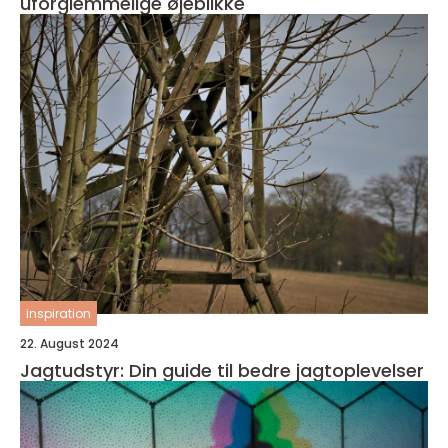
uforglemmelige øjeblikke
inspiration
22. August 2024
Jagtudstyr: Din guide til bedre jagtoplevelser