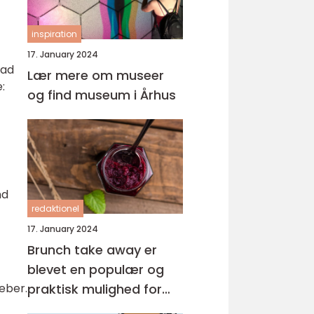
inspiration
17. January 2024
lad
Lær mere om museer
:
og find museum i Århus
nd
redaktionel
17. January 2024
Brunch take away er
blevet en populær og
praktisk mulighed for
peber.
eventyrrejsende og