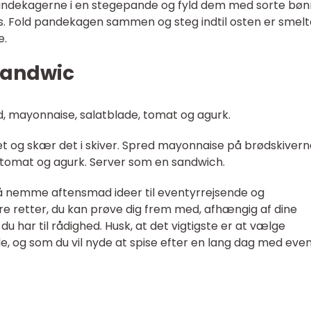
pandekagerne i en stegepande og fyld dem med sorte bøn
os. Fold pandekagen sammen og steg indtil osten er smelt
e.
esandwic
ød, mayonnaise, salatblade, tomat og agurk.
stet og skær det i skiver. Spred mayonnaise på brødskiver
, tomat og agurk. Server som en sandwich.
på nemme aftensmad ideer til eventyrrejsende og
re retter, du kan prøve dig frem med, afhængig af dine
u har til rådighed. Husk, at det vigtigste er at vælge
ede, og som du vil nyde at spise efter en lang dag med even