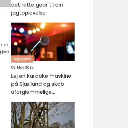
det rette gear til din
jagtoplevelse
r er
 give
inspiration
03. May 2025
Lej en karaoke maskine
på Sjælland og skab
uforglemmelige
øjeblikke