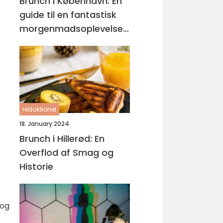
Brunch i København: En
guide til en fantastisk
morgenmadsoplevelse i
hjertet af Danmark
redaktionel
18. January 2024
Brunch i Hillerød: En
Overflod af Smag og
Historie
 og