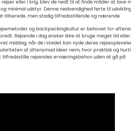
 rejser eller i krig, blev de nødt til at finde måder at lave
 minimal udstyr. Denne nødvendighed førte til udviklin
 at tilberede, men stadig tilfredsstillende og nærende.
jsemetoder og backpackingkultur er behovet for aften
edt. Rejsende i dag ønsker ikke at bruge meget tid eller
keret middag, når de i stedet kan nyde deres rejseoplevels
opulariteten af aftensmad ideer nem, hvor praktisk og hurt
t tilfredsstille rejsendes ernæringsbehov uden at gå på