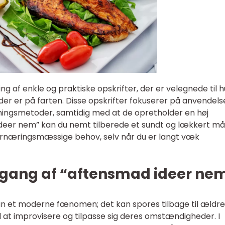
 af enkle og praktiske opskrifter, der er velegnede til h
 der er på farten. Disse opskrifter fokuserer på anvendels
dningsmetoder, samtidig med at de opretholder en høj
deer nem” kan du nemt tilberede et sundt og lækkert mål
ernæringsmæssige behov, selv når du er langt væk
gang af “aftensmad ideer ne
un et moderne fænomen; det kan spores tilbage til ældre
l at improvisere og tilpasse sig deres omstændigheder. I