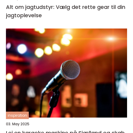
Alt om jagtudstyr: Vælg det rette gear til din
jagtoplevelse
inspiration
03. May 2025
Lej en karaoke maskine på Sjælland og skab