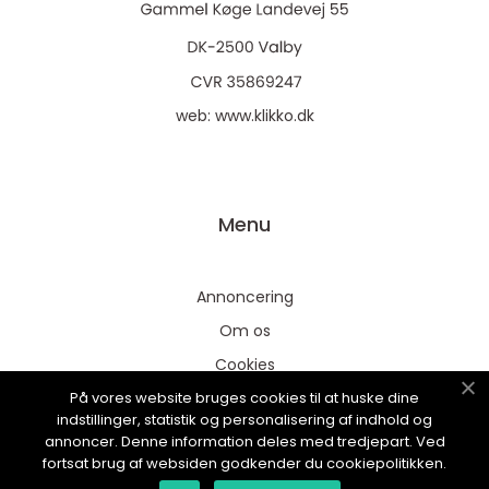
web:
www.klikko.dk
Menu
Annoncering
Om os
Cookies
På vores website bruges cookies til at huske dine
Kontakt os
indstillinger, statistik og personalisering af indhold og
Sitemap
annoncer. Denne information deles med tredjepart. Ved
fortsat brug af websiden godkender du cookiepolitikken.