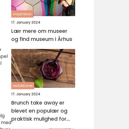
inspiration
17. January 2024
Lær mere om museer
og find museum i Århus
e
mpel
l
redaktionel
17. January 2024
Brunch take away er
blevet en populær og
lg
praktisk mulighed for
t med
eventyrrejsende og