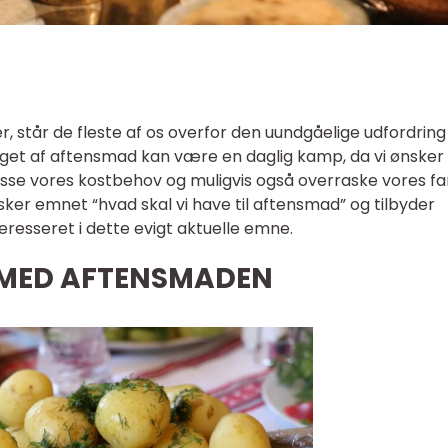
r, står de fleste af os overfor den uundgåelige udfordrin
Valget af aftensmad kan være en daglig kamp, da vi ønsker
lpasse vores kostbehov og muligvis også overraske vores fa
sker emnet “hvad skal vi have til aftensmad” og tilbyder
teresseret i dette evigt aktuelle emne.
MED AFTENSMADEN