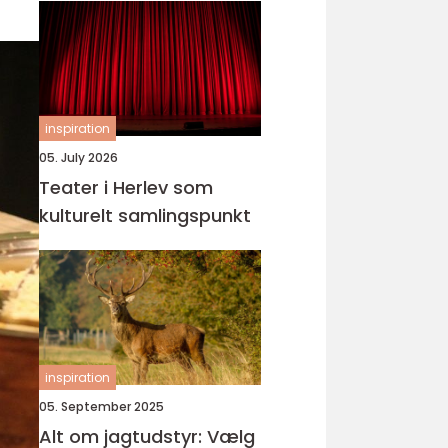
inspiration
05. July 2026
Teater i Herlev som
kulturelt samlingspunkt
inspiration
05. September 2025
Alt om jagtudstyr: Vælg