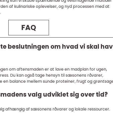
ikling kan vi skabe spændende og velsmagende måltider
rden af kulinariske oplevelser, og nyd processen med at
.
FAQ
tte beslutningen om hvad vi skal ha
ingen om aftensmaden er at lave en madplan for ugen,
 stress. Du kan også tage hensyn til sæsonens råvarer,
re en balance mellem sunde proteiner, frugt og grøntsage
madens valg udviklet sig over tid?
alg afhængig af sæsonens råvarer og lokale ressourcer.