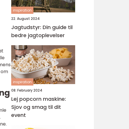
inspiration
22. August 2024
Jagtudstyr: Din guide til
bedre jagtoplevelser
at
lle
 mens
, om
inspiration
ing
08. February 2024
Lej popcorn maskine:
Sjov og smag til dit
mle
event
.
ne.