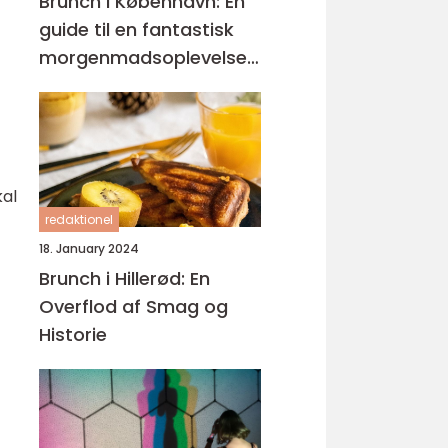
Brunch i København: En
guide til en fantastisk
morgenmadsoplevelse i
hjertet af Danmark
kal
redaktionel
18. January 2024
Brunch i Hillerød: En
Overflod af Smag og
Historie