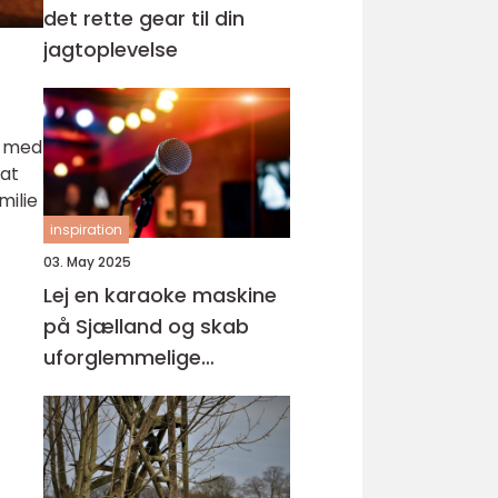
det rette gear til din
jagtoplevelse
g med
 at
milie
inspiration
03. May 2025
Lej en karaoke maskine
på Sjælland og skab
uforglemmelige
øjeblikke