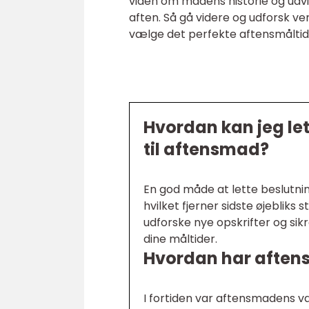
viden om madens historie og udv
aften. Så gå videre og udforsk ve
vælge det perfekte aftensmåltid
Hvordan kan jeg le
til aftensmad?
En god måde at lette beslutn
hvilket fjerner sidste øjebliks
udforske nye opskrifter og sik
dine måltider.
Hvordan har aftens
I fortiden var aftensmadens v