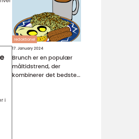
 hver
backpackere, der
ønsker at nyde en
velsmagende og
nærende måltid, som
redaktionel
kan tages med på
17. January 2024
farten
ve
Brunch er en populær
måltidstrend, der
kombinerer det bedste
fra både morgenmad
og frokost
r i