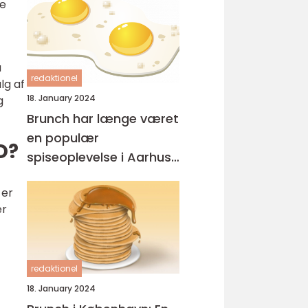
le
a
redaktionel
lg af
18. January 2024
g
Brunch har længe været
en populær
D?
spiseoplevelse i Aarhus,
og byen har
 er
efterhånden fået en
er
række steder, der er
kendt for deres udsøgte
tilbud
redaktionel
18. January 2024