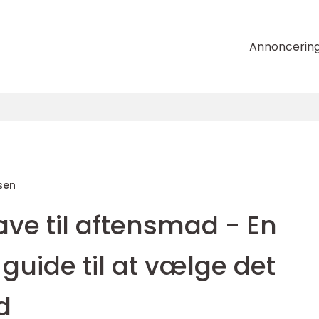
Annoncerin
sen
ave til aftensmad - En
uide til at vælge det
d