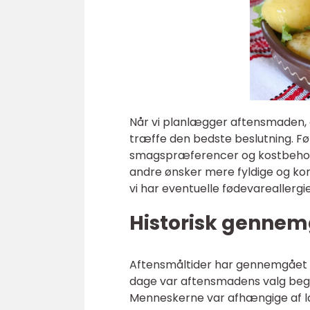
Når vi planlægger aftensmaden, er 
træffe den bedste beslutning. Før
smagspræferencer og kostbehov.
andre ønsker mere fyldige og kom
vi har eventuelle fødevareallergi
Historisk gennem
Aftensmåltider har gennemgået 
dage var aftensmadens valg beg
Menneskerne var afhængige af lan