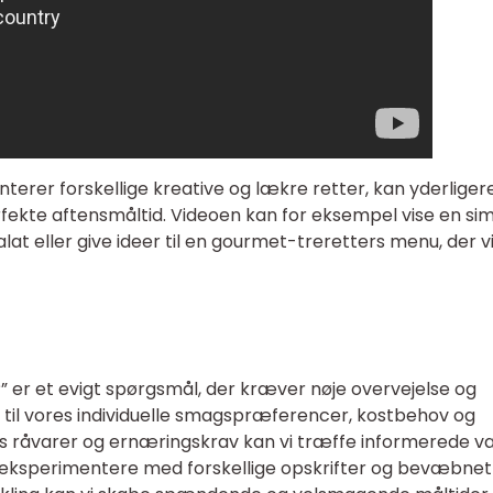
terer forskellige kreative og lækre retter, kan yderliger
fekte aftensmåltid. Videoen kan for eksempel vise en si
lat eller give ideer til en gourmet-treretters menu, der vi
?” er et evigt spørgsmål, der kræver nøje overvejelse og
til vores individuelle smagspræferencer, kostbehov og
 råvarer og ernæringskrav kan vi træffe informerede va
 eksperimentere med forskellige opskrifter og bevæbne