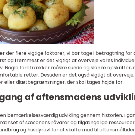
der flere vigtige faktorer, vi bør tage i betragtning for 
st og fremmest er det vigtigt at overveje vores individue
 Nogle foretrækker måske sunde og slanke opskrifter,
fortable retter. Desuden er det også vigtigt at overveje
er eller diætbegrænsninger, der skal tages højde for.
gang af aftensmadens udvikl
en bemærkelsesværdig udvikling gennem historien. I ga
rænset af sæsonens råvarer og tilgængelige ressourcer
dbrug og husdyravl for at skaffe mad til aftensmåltider