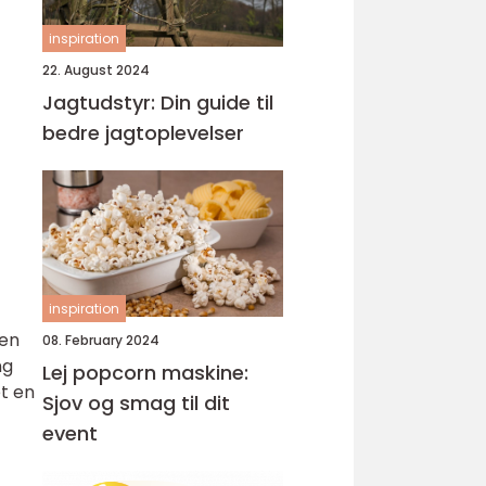
inspiration
22. August 2024
Jagtudstyr: Din guide til
bedre jagtoplevelser
inspiration
 en
08. February 2024
ng
Lej popcorn maskine:
et en
Sjov og smag til dit
event