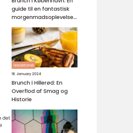
Brunch i København: En
guide til en fantastisk
morgenmadsoplevelse i
hjertet af Danmark
redaktionel
18. January 2024
Brunch i Hillerød: En
Overflod af Smag og
Historie
n det
e