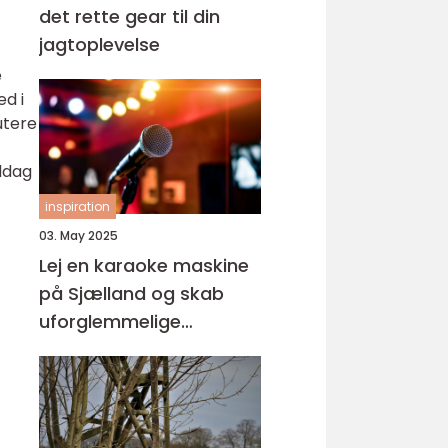
det rette gear til din
jagtoplevelse
e
ed i
utere
ddag
inspiration
03. May 2025
Lej en karaoke maskine
på Sjælland og skab
uforglemmelige
øjeblikke