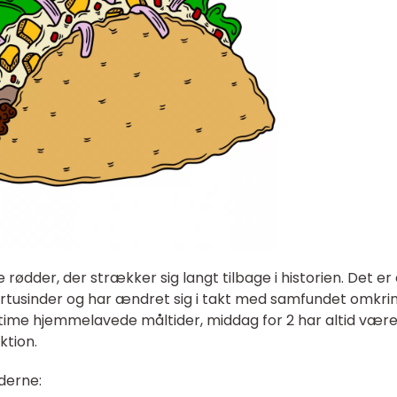
rødder, der strækker sig langt tilbage i historien. Det er
t årtusinder og har ændret sig i takt med samfundet omkri
 intime hjemmelavede måltider, middag for 2 har altid vær
ktion.
derne: