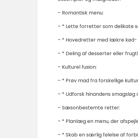
– Romantisk menu:
– * Lette forretter som delikate s
– * Hovedretter med lækre kød- e
– * Deling af desserter eller frugt
– Kulturel fusion:
– * Prøv mad fra forskellige kultu
– * Udforsk hinandens smagsløg 
– Sæsonbestemte retter:
– * Planlæg en menu, der afspejl
– * Skab en særlig følelse af forb