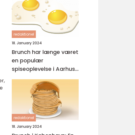
redaktionel
18. January 2024
Brunch har længe været
en populær
spiseoplevelse i Aarhus,
og byen har
er,
efterhånden fået en
le
række steder, der er
kendt for deres udsøgte
tilbud
redaktionel
18. January 2024