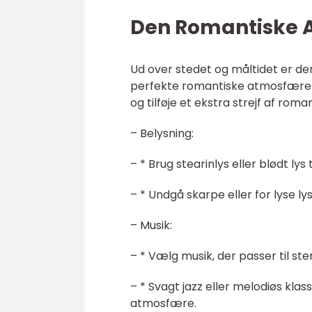
Den Romantiske 
Ud over stedet og måltidet er d
perfekte romantiske atmosfære un
og tilføje et ekstra strejf af roman
– Belysning:
– * Brug stearinlys eller blødt ly
– * Undgå skarpe eller for lyse l
– Musik:
– * Vælg musik, der passer til s
– * Svagt jazz eller melodiøs kl
atmosfære.