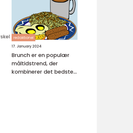
backpackere, der
ønsker at nyde en
velsmagende og
nærende måltid, som
rskel
redaktionel
kan tages med på
17. January 2024
farten
Brunch er en populær
måltidstrend, der
kombinerer det bedste
fra både morgenmad
og frokost