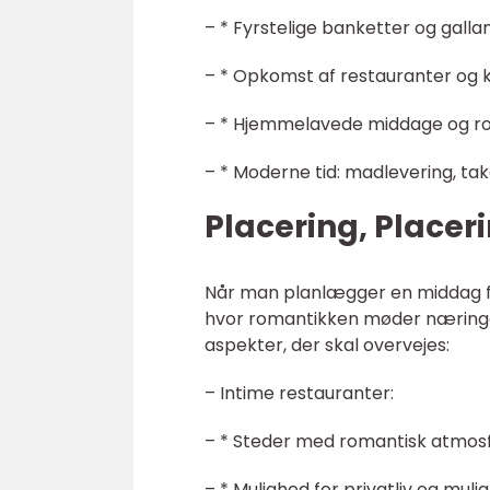
– * Fyrstelige banketter og gall
– * Opkomst af restauranter og k
– * Hjemmelavede middage og ro
– * Moderne tid: madlevering, t
Placering, Placer
Når man planlægger en middag for
hvor romantikken møder næringen
aspekter, der skal overvejes:
– Intime restauranter:
– * Steder med romantisk atmos
– * Mulighed for privatliv og muli