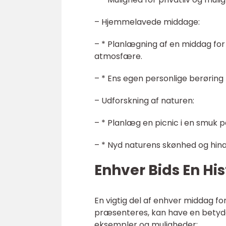
– Hjemmelavede middage:
– * Planlægning af en middag fo
atmosfære.
– * Ens egen personlige berøring 
– Udforskning af naturen:
– * Planlæg en picnic i en smuk p
– * Nyd naturens skønhed og hin
Enhver Bids En His
En vigtig del af enhver middag fo
præsenteres, kan have en betydel
eksempler og muligheder: