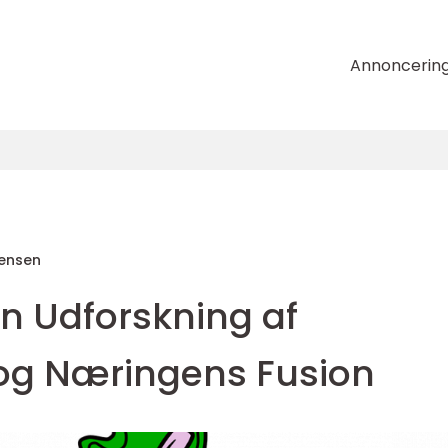
Annoncerin
tensen
En Udforskning af
og Næringens Fusion