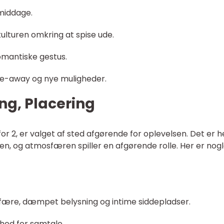
amiddage.
ulturen omkring at spise ude.
mantiske gestus.
ake-away og nye muligheder.
ing, Placering
 2, er valget af sted afgørende for oplevelsen. Det er h
, og atmosfæren spiller en afgørende rolle. Her er nog
fære, dæmpet belysning og intime siddepladser.
ghed for samtale.