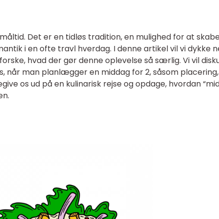
åltid. Det er en tidløs tradition, en mulighed for at skab
antik i en ofte travl hverdag. I denne artikel vil vi dykke n
forske, hvad der gør denne oplevelse så særlig. Vi vil disk
jes, når man planlægger en middag for 2, såsom placering,
ive os ud på en kulinarisk rejse og opdage, hvordan “mi
en.